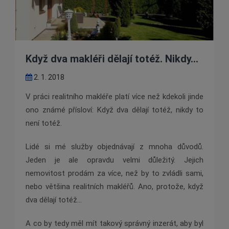
Když dva makléři dělají totéž. Nikdy…
2. 1. 2018
V práci realitního makléře platí více než kdekoli jinde
ono známé přísloví: Když dva dělají totéž, nikdy to
není totéž.
Lidé si mé služby objednávají z mnoha důvodů.
Jeden je ale opravdu velmi důležitý. Jejich
nemovitost prodám za více, než by to zvládli sami,
nebo většina realitních makléřů. Ano, protože, když
dva dělají totéž…
A co by tedy měl mít takový správný inzerát, aby byl