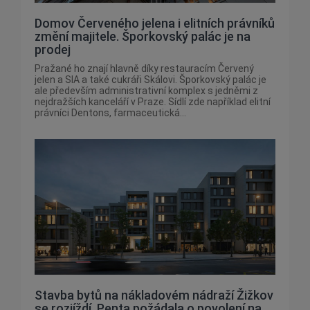
Domov Červeného jelena i elitních právníků
změní majitele. Šporkovský palác je na
prodej
Pražané ho znají hlavně díky restauracím Červený
jelen a SIA a také cukráři Skálovi. Šporkovský palác je
ale především administrativní komplex s jedněmi z
nejdražších kanceláří v Praze. Sídlí zde například elitní
právníci Dentons, farmaceutická...
Stavba bytů na nákladovém nádraží Žižkov
se rozjíždí. Penta požádala o povolení na