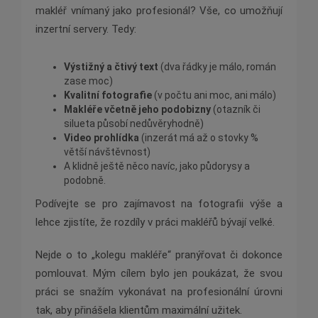
makléř vnímaný jako profesionál? Vše, co umožňují
inzertní servery. Tedy:
Výstižný a čtivý text
(dva řádky je málo, román
zase moc)
Kvalitní fotografie
(v počtu ani moc, ani málo)
Makléře včetně jeho podobizny
(otazník či
silueta působí nedůvěryhodně)
Video prohlídka
(inzerát má až o stovky %
větší návštěvnost)
A klidně ještě něco navíc, jako půdorysy a
podobně.
Podívejte se pro zajímavost na fotografii výše a
lehce zjistíte, že rozdíly v práci makléřů bývají velké.
Nejde o to „kolegu makléře“ pranýřovat či dokonce
pomlouvat. Mým cílem bylo jen poukázat, že svou
práci se snažím vykonávat na profesionální úrovni
tak, aby přinášela klientům maximální užitek.