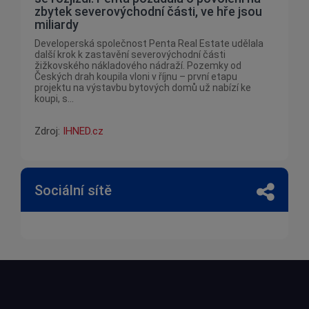
zbytek severovýchodní části, ve hře jsou
miliardy
Developerská společnost Penta Real Estate udělala
další krok k zastavění severovýchodní části
žižkovského nákladového nádraží. Pozemky od
Českých drah koupila vloni v říjnu – první etapu
projektu na výstavbu bytových domů už nabízí ke
koupi, s...
Zdroj:
IHNED.cz
Sociální sítě