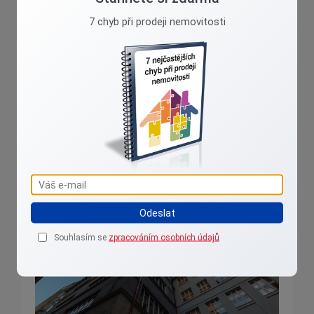
7 chyb při prodeji nemovitosti
tricler@reality-tricler.cz
608 076 778
Reality aktuálně
Odeslat
Souhlasím se
zpracováním osobních údajů