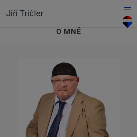
Men
Jiří Tričler
O MNĚ