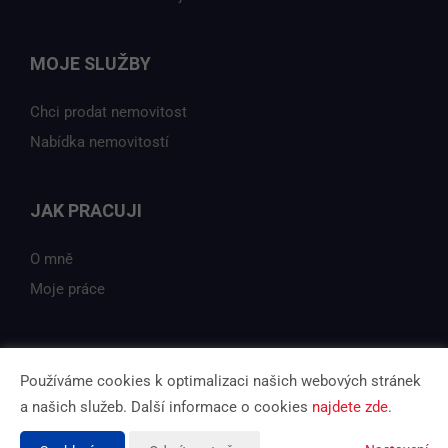
MOJE SLUŽBY
Chci prodat nemovitost
Nabídka nemovitostí
JAK PRACUJI
O mně
Moje práce
Používáme cookies k optimalizaci našich webových stránek
Vytvořeno v systému
CHYTRÝ WEB MAKLÉŘE
a našich služeb. Další informace o cookies
najdete zde
.
Tomawell s.r.o. © 2026