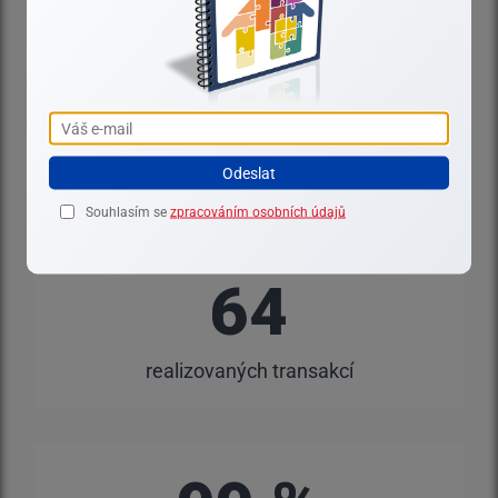
100 +
Odeslat
klientů
Souhlasím se
zpracováním osobních údajů
64
realizovaných transakcí