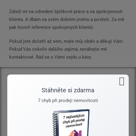
Záleží mi na odvedení špičkové práce a na spokojenosti
klienta. A dbám na svém dobrém jménu a pověsti. Za mě
pak hovoří reference spokojených klientů.
Pokud jste dočetli až sem, máte můj obdiv a děkuji Vám.
Pokud Vás cokoliv dalšího zajímá, neváhejte mě
kontaktovat. Rád se s Vámi sejdu u kávy.
Stáhněte si zdarma
7 chyb při prodeji nemovitosti
10
let zkušeností v oboru