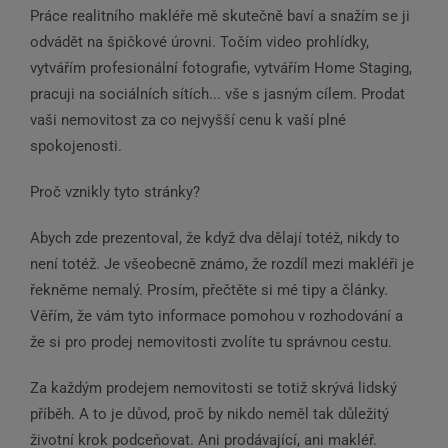
Práce realitního makléře mě skutečně baví a snažím se ji
odvádět na špičkové úrovni. Točím video prohlídky,
vytvářím profesionální fotografie, vytvářím Home Staging,
pracuji na sociálních sítích... vše s jasným cílem. Prodat
vaši nemovitost za co nejvyšší cenu k vaší plné
spokojenosti.
Proč vznikly tyto stránky?
Abych zde prezentoval, že když dva dělají totéž, nikdy to
není totéž. Je všeobecně známo, že rozdíl mezi makléři je
řekněme nemalý. Prosím, přečtěte si mé tipy a články.
Věřím, že vám tyto informace pomohou v rozhodování a
že si pro prodej nemovitosti zvolíte tu správnou cestu.
Za každým prodejem nemovitosti se totiž skrývá lidský
příběh. A to je důvod, proč by nikdo neměl tak důležitý
životní krok podceňovat. Ani prodávající, ani makléř.