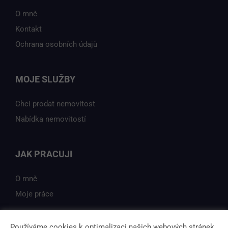
O mně
Kontakt
Ochrana osobních údajů
MOJE SLUŽBY
Chci prodat nemovitost
Nabídka nemovitostí
JAK PRACUJI
O mně
Moje práce
Používáme cookies k optimalizaci našich webových stránek