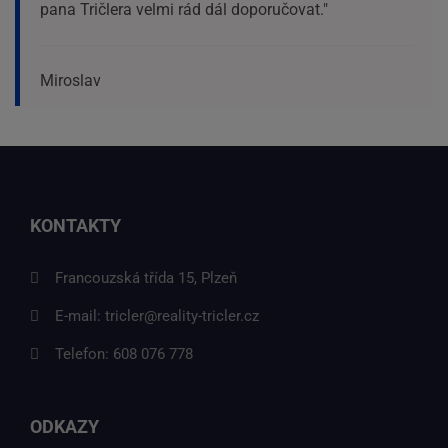
pana Tričlera velmi rád dál doporučovat."
Miroslav
KONTAKTY
Francouzská třída 15, Plzeň
E-mail:
tricler@reality-tricler.cz
Telefon:
608 076 778
ODKAZY