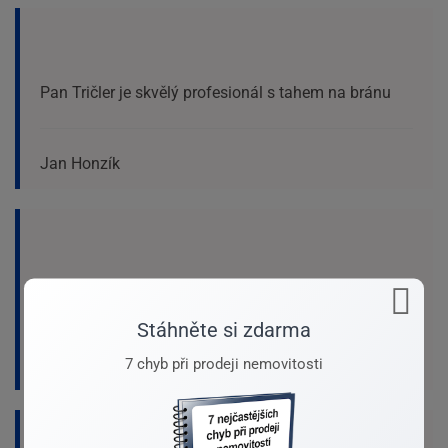
Pan Tričler je skvělý profesionál s tahem na bránu
Jan Honzík
Oceňuji přímí a přátelský přístup při jednání.
Stáhněte si zdarma
7 chyb při prodeji nemovitosti
Václav