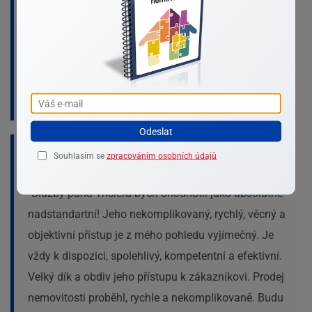
S Jiřím Tričlerem byla skvělá spolupráce bez výhrad.
Při své práci podává nadstandardní služby!
Andrea Vránová
Odeslat
Souhlasím se
zpracováním osobních údajů
"Služby pana Tričlera bych ohodnotil jako absolutně
nadstandartní! Jeho nekomplikovaný, rychlý, věcný a
objektivní přístup je z mého pohledu vyjímečný. Je
vždy k dispozici, spolehlivý, kompetentní a efektivní.
Velký dík a obdiv jeho přístupu k zákazníkovi. Prodej
nemovitosti proběhl, rychle a nekomplikovaně. Budu